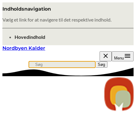
Indholdsnavigation
Vælg et link for at navigere til det respektive indhold.
gå til
Hovedindhold
Nordbyen Kalder
Menu
Søg
Søg efter indhold, nyheder eller artikler
Søg